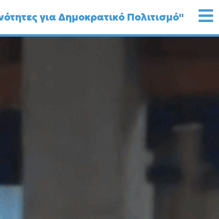
νότητες για Δημοκρατικό Πολιτισμό"