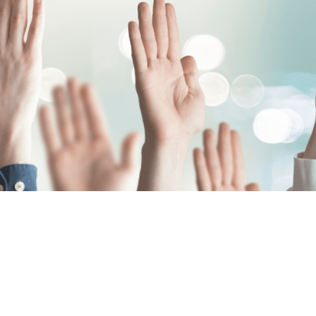
κό Πρόγραμμα Σπουδών «Ταυτότητα, Εκπαίδευση και Ικαν
τελεί μετεξέλιξη του προγράμματος STEP UP-DC (Student T