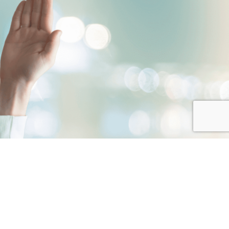
ότητες για Δημοκρατικό
eachers’ Practices for