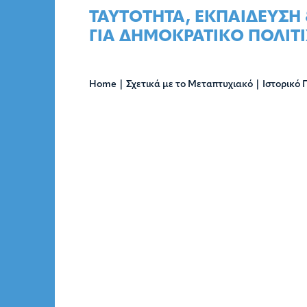
Skip
ΤΑΥΤOΤΗΤΑ, ΕΚΠΑIΔΕΥΣΗ
to
ΓΙΑ ΔΗΜΟΚΡΑΤΙΚO ΠΟΛΙΤ
content
Home
|
Σχετικά με το Μεταπτυχιακό
|
Ιστορικό