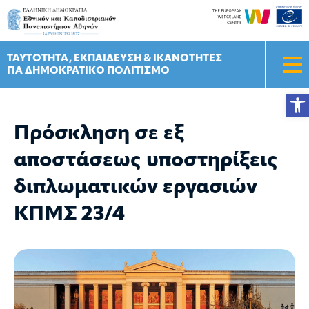
Skip
to
content
ΤΑΥΤOΤΗΤΑ, ΕΚΠΑIΔΕΥΣΗ & ΙΚΑΝOΤΗΤΕΣ
ΓΙΑ ΔΗΜΟΚΡΑΤΙΚO ΠΟΛΙΤΙΣΜO
Ανοίξ
Πρόσκληση σε εξ
αποστάσεως υποστηρίξεις
διπλωματικών εργασιών
ΚΠΜΣ 23/4